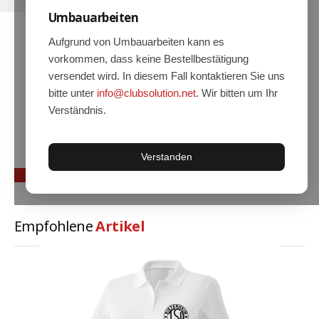
Umbauarbeiten
Hoodies
Gläser & Tassen & Krüge
Aufgrund von Umbauarbeiten kann es
vorkommen, dass keine Bestellbestätigung
Kochen & Grillen
versendet wird. In diesem Fall kontaktieren Sie uns
Aufkleber & Handys & Mousepads
bitte unter
info@clubsolution.net
. Wir bitten um Ihr
Verständnis.
Taschen
Polo`s & Hemden
Verstanden
Wimpel & Fanschal & Schirme
Kappen & Mützen
Alles fürs Bad
Empfohlene
Artikel
Leinwände und Kissen
Alles für die Kids
Jacken
Long Sleeve & Tank Top