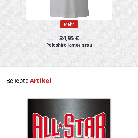
Mehr
34,95 €
Poloshirt James grau
Beliebte
Artikel