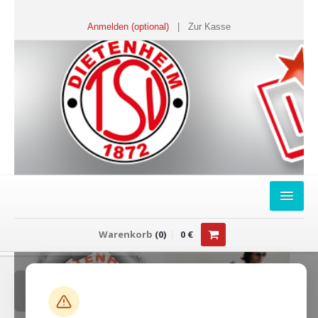
Anmelden (optional)
|
Zur Kasse
HOME
Warenkorb
(
0
)
0
€
FANSHOP
Sweater
T-Shirts