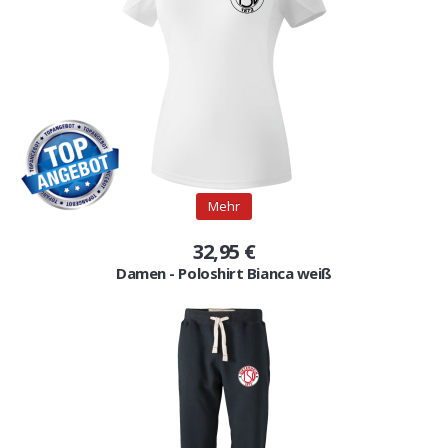
Gutscheine
Jogging & Shorts
GOODING
KONFIGURATOR
Mehr
32,95 €
Damen - Poloshirt Bianca weiß