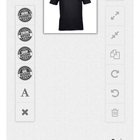
Hoodies
Gläser & Tassen & Krüge
Kochen & Grillen
Aufkleber & Handys & Mousepads
Taschen
Polo`s & Hemden
Wimpel & Fanschal & Schirme
Kappen & Mützen
Alles fürs Bad
Leinwände und Kissen
Alles für die Kids
Jacken
Long Sleeve & Tank Top