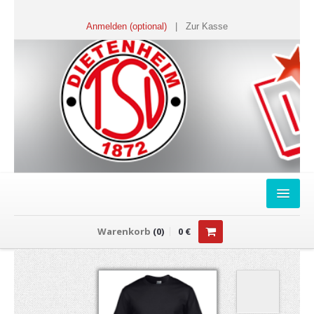
Anmelden (optional)
|
Zur Kasse
HOME
Warenkorb
(
0
)
0
€
FANSHOP
Sweater
T-Shirts