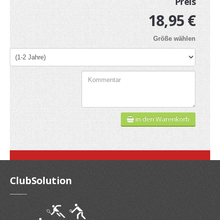
Preis
Gutscheine
18,95 €
Jogging & Shorts
Größe wählen
GOODING
KONFIGURATOR
in den Warenkorb
ClubSolution